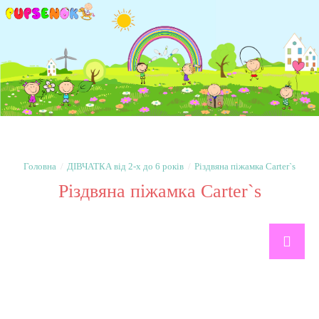
ДІВЧАТКА від 2-х до 6 років
Різдвяна піжамка Carter`s
Різдвяна піжамка Carter`s