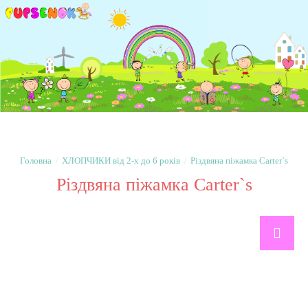
ХЛОПЧИКИ від 2-х до 6 років
Різдвяна піжамка Carter`s
Різдвяна піжамка Carter`s