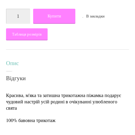
Купити
В закладки
Таблиця розмірів
Опис
Відгуки
Красива, м'яка та затишна трикотажна піжамка подарує
чудовий настрій усій родині в очікуванні улюбленого
свята
100% бавовна трикотаж