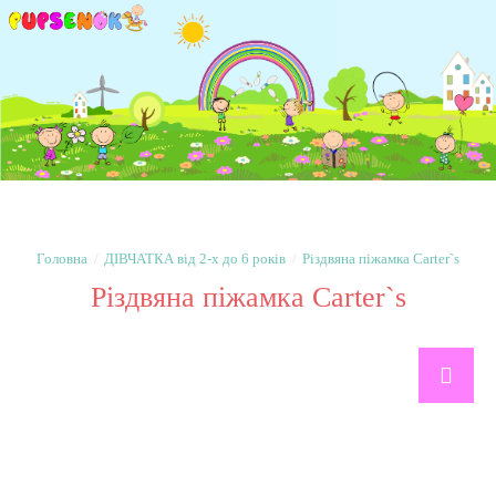
ДІВЧАТКА від 2-х до 6 років
Різдвяна піжамка Carter`s
Різдвяна піжамка Carter`s