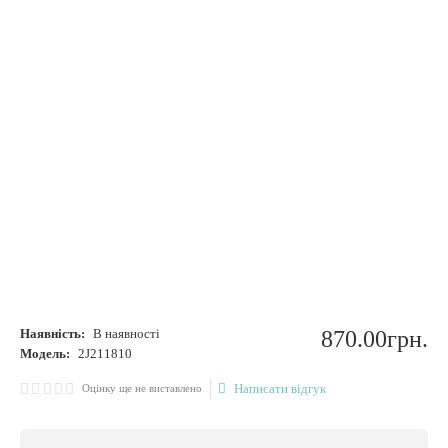
Наявність:
В наявності
870
.
00
грн.
Модель:
2J211810
Написати відгук
Оцінку ще не виставлено