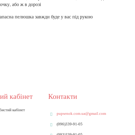
зочку, або ж в дорозі
 запасна пелюшка завжди буде у вас під рукою
ий кабінет
Контакти
бистий кабінет
pupsenok.com.ua@gmail.com
(096)339-91-05
(093)339-91-05