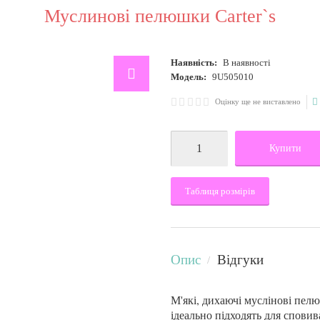
Муслинові пелюшки Carter`s
Наявність:
В наявності
Модель:
9U505010
Оцінку ще не виставлено
Купити
Таблиця розмірів
Опис
Відгуки
М'які, дихаючі муслінові пел
ідеально підходять для спови