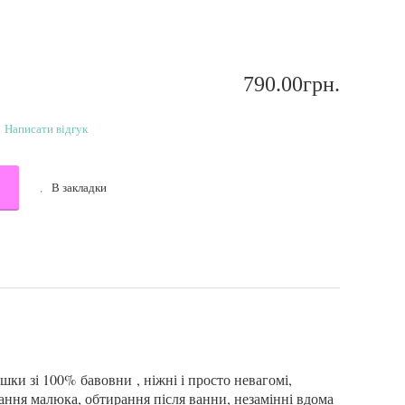
790
.
00
грн.
Написати відгук
В закладки
юшки зі 100%
бавовни
, ніжні і просто невагомі,
вання малюка, обтирання після ванни, незамінні вдома