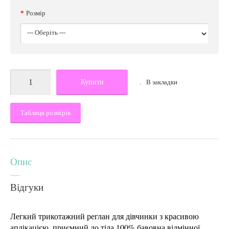
Розмір
Купити
В закладки
Таблиця розмірів
Опис
Відгуки
Легкий трикотажний реглан для дівчинки з красивою
аплікацією, приємний до тіла 100% бавовна відмінної