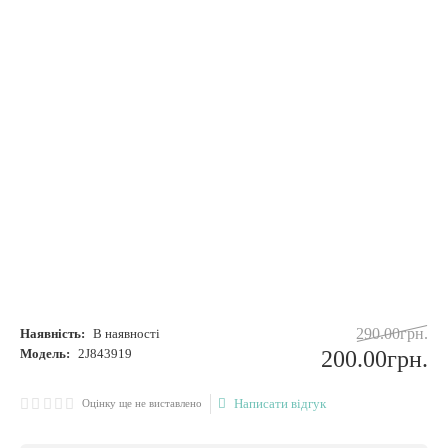
290
.
00
грн.
Наявність:
В наявності
Модель:
2J843919
200
.
00
грн.
Написати відгук
Оцінку ще не виставлено